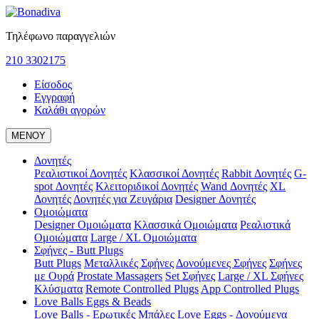
Τηλέφωνο παραγγελιών
210 3302175
Είσοδος
Εγγραφή
Καλάθι αγορών
ΜΕΝΟΥ
Δονητές
Ρεαλιστικοί Δονητές
Κλασσικοί Δονητές
Rabbit Δονητές
G-
spot Δονητές
Κλειτοριδικοί Δονητές
Wand Δονητές
XL
Δονητές
Δονητές για Ζευγάρια
Designer Δονητές
Ομοιώματα
Designer Ομοιώματα
Κλασσικά Ομοιώματα
Ρεαλιστικά
Ομοιώματα
Large / XL Ομοιώματα
Σφήνες - Butt Plugs
Butt Plugs
Μεταλλικές Σφήνες
Δονούμενες Σφήνες
Σφήνες
με Ουρά
Prostate Massagers
Set Σφήνες
Large / XL Σφήνες
Κλύσματα
Remote Controlled Plugs
App Controlled Plugs
Love Balls Eggs & Beads
Love Balls - Ερωτικές Μπάλες
Love Eggs - Δονούμενα