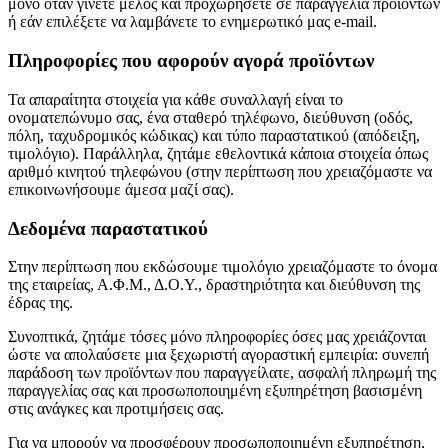
μόνο όταν γίνετε μέλος και προχωρήσετε σε παραγγελία προϊόντων
ή εάν επιλέξετε να λαμβάνετε το ενημερωτικό μας e-mail.
Πληροφορίες που αφορούν αγορά προϊόντων
Τα απαραίτητα στοιχεία για κάθε συναλλαγή είναι το
ονοματεπώνυμο σας, ένα σταθερό τηλέφωνο, διεύθυνση (οδός,
πόλη, ταχυδρομικός κώδικας) και τύπο παραστατικού (απόδειξη,
τιμολόγιο). Παράλληλα, ζητάμε εθελοντικά κάποια στοιχεία όπως
αριθμό κινητού τηλεφώνου (στην περίπτωση που χρειαζόμαστε να
επικοινωνήσουμε άμεσα μαζί σας).
Δεδομένα παραστατικού
Στην περίπτωση που εκδώσουμε τιμολόγιο χρειαζόμαστε το όνομα
της εταιρείας, Α.Φ.Μ., Δ.Ο.Υ., δραστηριότητα και διεύθυνση της
έδρας της.
Συνοπτικά, ζητάμε τόσες μόνο πληροφορίες όσες μας χρειάζονται
ώστε να απολαύσετε μια ξεχωριστή αγοραστική εμπειρία: συνεπή
παράδοση των προϊόντων που παραγγείλατε, ασφαλή πληρωμή της
παραγγελίας σας και προσωποποιημένη εξυπηρέτηση βασισμένη
στις ανάγκες και προτιμήσεις σας.
Για να μπορούν να προσφέρουν προσωποποιημένη εξυπηρέτηση,