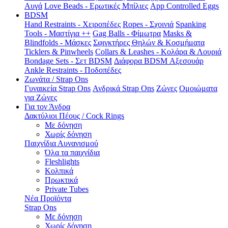
Αυγά
Love Beads - Ερωτικές Μπίλιες
App Controlled Eggs
BDSM
Hand Restraints - Χειροπέδες
Ropes - Σχοινιά
Spanking
Tools - Μαστίγια ++
Gag Balls - Φίμωτρα
Masks &
Blindfolds - Μάσκες
Σφιγκτήρες Θηλών & Κοσμήματα
Ticklers & Pinwheels
Collars & Leashes - Κολάρα & Λουριά
Bondage Sets - Σετ BDSM
Διάφορα BDSM Αξεσουάρ
Ankle Restraints - Ποδοπέδες
Ζωνάτα / Strap Ons
Γυναικεία Strap Ons
Ανδρικά Strap Ons
Ζώνες
Ομοιώματα
για Ζώνες
Για τον Άνδρα
Δακτύλιοι Πέους / Cock Rings
Με δόνηση
Χωρίς δόνηση
Παιχνίδια Αυνανισμού
Όλα τα παιχνίδια
Fleshlights
Κολπικά
Πρωκτικά
Private Tubes
Νέα Προϊόντα
Strap Ons
Με δόνηση
Χωρίς δόνηση