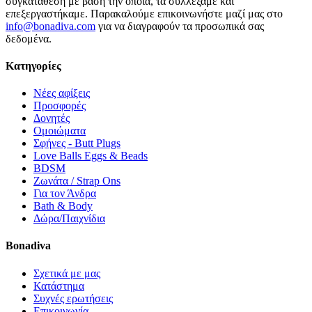
συγκατάθεση με βάση την οποία, τα συλλέξαμε και
επεξεργαστήκαμε. Παρακαλούμε επικοινωνήστε μαζί μας στο
info@bonadiva.com
για να διαγραφούν τα προσωπικά σας
δεδομένα.
Κατηγορίες
Νέες αφίξεις
Προσφορές
Δονητές
Ομοιώματα
Σφήνες - Butt Plugs
Love Balls Eggs & Beads
BDSM
Ζωνάτα / Strap Ons
Για τον Άνδρα
Bath & Body
Δώρα/Παιχνίδια
Bonadiva
Σχετικά με μας
Κατάστημα
Συχνές ερωτήσεις
Επικοινωνία