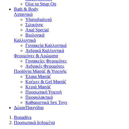
Όλα τα Strap On
Bath & Body
Λιπαντικά
Υδατοδιαλυτά
Σιλικόνης
Anal Special
Βιολογικά
Καλλυντικά
Γυναικεία Καλλυντικά
Ανδρικά Καλλυντικά
Φερομόνες & Αρώματα
Γυναικείες Φερομόνες
Ανδρικές Φερομόνες
Προϊόντα Μασάζ & Υγιεινής
Έλαια Μασάζ
Κρέμες & Gel Μασάζ
Κεριά Μασάζ
Προσωπική Υγιεινή
Προφυλακτικά
Καθαριστικά Sex Toys
Δώρα/Παιχνίδια
Bonadiva
Προσωπικά δεδομένα