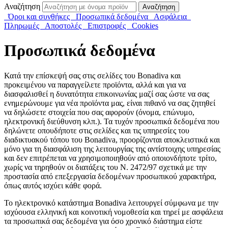
Αναζήτηση
Αναζήτηση
Όροι και συνθήκες
Προσωπικά δεδομένα
Ασφάλεια
Πληρωμές
Αποστολές
Επιστροφές
Cookies
Προσωπικά δεδομένα
Κατά την επίσκεψή σας στις σελίδες του Bonadiva και
προκειμένου να παραγγείλετε προϊόντα, αλλά και για να
διασφαλισθεί η δυνατότητα επικοινωνίας μαζί σας ώστε να σας
ενημερώνουμε για νέα προϊόντα μας, είναι πιθανό να σας ζητηθεί
να δηλώσετε στοιχεία που σας αφορούν (όνομα, επώνυμο,
ηλεκτρονική διεύθυνση κλπ.). Τα τυχόν προσωπικά δεδομένα που
δηλώνετε οπουδήποτε στις σελίδες και τις υπηρεσίες του
διαδικτυακού τόπου του Bonadiva, προορίζονται αποκλειστικά και
μόνο για τη διασφάλιση της λειτουργίας της αντίστοιχης υπηρεσίας
και δεν επιτρέπεται να χρησιμοποιηθούν από οποιονδήποτε τρίτο,
χωρίς να τηρηθούν οι διατάξεις του Ν. 2472/97 σχετικά με την
προστασία από επεξεργασία δεδομένων προσωπικού χαρακτήρα,
όπως αυτός ισχύει κάθε φορά.
Το ηλεκτρονικό κατάστημα Bonadiva λειτουργεί σύμφωνα με την
ισχύουσα ελληνική και κοινοτική νομοθεσία και τηρεί με ασφάλεια
τα προσωπικά σας δεδομένα για όσο χρονικό διάστημα είστε