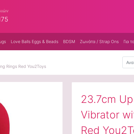
λιών
175
ugs
Love Balls Eggs & Beads
BDSM
Ζωνάτα / Strap Ons
Για τ
Αναζή
ing Rings Red You2Toys
23.7cm Up
Vibrator w
Red You2T