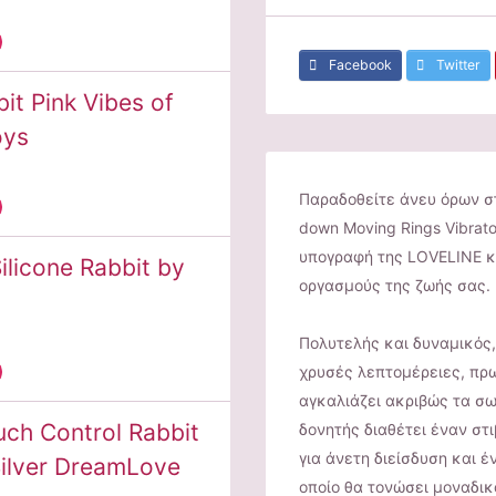
Facebook
Twitter
it Pink Vibes of
oys
Παραδοθείτε άνευ όρων στ
down Moving Rings Vibrato
υπογραφή της LOVELINE κ
Silicone Rabbit by
οργασμούς της ζωής σας.
Πολυτελής και δυναμικός
χρυσές λεπτομέρειες, πρ
αγκαλιάζει ακριβώς τα σω
uch Control Rabbit
δονητής διαθέτει έναν στ
για άνετη διείσδυση και έ
Silver DreamLove
οποίο θα τονώσει μοναδικ