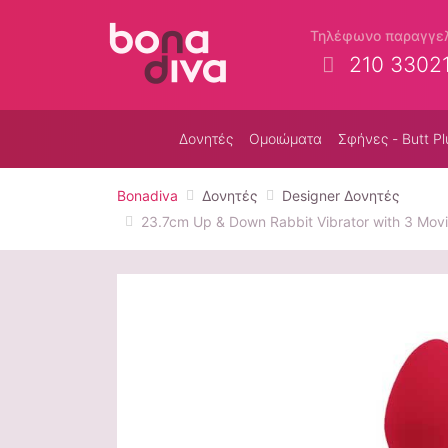
Τηλέφωνο παραγγε
210 3302
Δονητές
Ομοιώματα
Σφήνες - Butt Pl
Bonadiva
Δονητές
Designer Δονητές
23.7cm Up & Down Rabbit Vibrator with 3 Mov