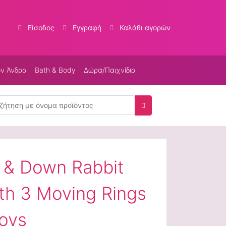
Είσοδος
Εγγραφή
Καλάθι αγορών
ον Άνδρα
Bath & Body
Δώρα/Παιχνίδια
τηση
Αναζήτηση
 & Down Rabbit
ith 3 Moving Rings
oys