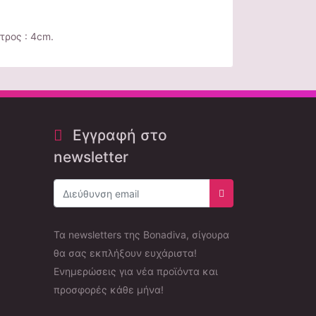
τρος : 4cm.
Εγγραφή στο
newsletter
Εγγραφή στο newsle
Τα newsletters της Bonadiva, σίγουρα
θα σας εκπλήξουν ευχάριστα!
Ενημερώσεις για νέα προϊόντα και
προσφορές κάθε μήνα!