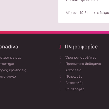
Μήκος : 19,5cm. και διάμε
nadiva
Πληροφορίες
ετικά με μας
Όροι και συνθήκες
τάστημα
Προσωπικά δεδομένα
χνές ερωτήσεις
Ασφάλεια
ικοινωνία
Πληρωμές
Αποστολές
Επιστροφές