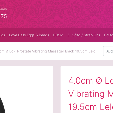
λιών
175
ugs
Love Balls Eggs & Beads
BDSM
Ζωνάτα / Strap Ons
Για τ
Αναζή
cm Ø Loki Prostate Vibrating Massager Black 19.5cm Lelo
4.0cm Ø Lo
Vibrating 
19.5cm Lel