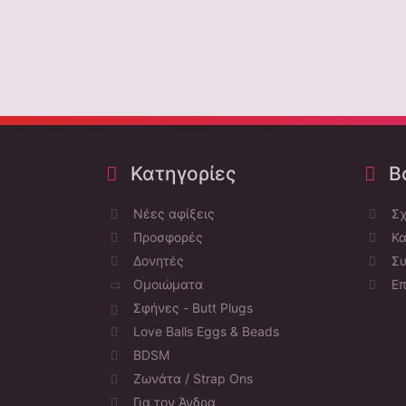
Κατηγορίες
Bo
Νέες αφίξεις
Σχ
Προσφορές
Κα
Δονητές
Συ
Ομοιώματα
Επ
Σφήνες - Butt Plugs
Love Balls Eggs & Beads
BDSM
Ζωνάτα / Strap Ons
Για τον Άνδρα