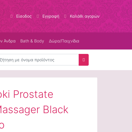
Είσοδος
Εγγραφή
Καλάθι αγορών
ον Άνδρα
Bath & Body
Δώρα/Παιχνίδια
τηση
Αναζήτηση
ki Prostate
Massager Black
o