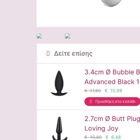
Δείτε επίσης
3.4cm Ø Bubble B
Advanced Black 
€ 17,80
€ 10,98
Προσθήκη στο καλάθι
2.7cm Ø Butt Plug
Loving Joy
€ 10,80
€ 6,48