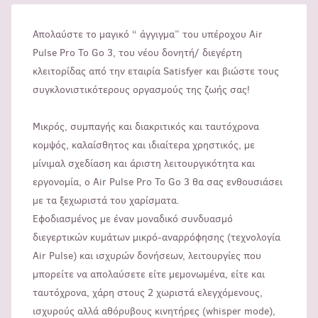
Απολαύστε το μαγικό “ άγγιγμα” του υπέροχου Air
Pulse Pro To Go 3, του νέου δονητή/ διεγέρτη
κλειτορίδας από την εταιρία Satisfyer και βιώστε τους
συγκλονιστικότερους οργασμούς της ζωής σας!
Μικρός, συμπαγής και διακριτικός και ταυτόχρονα
κομψός, καλαίσθητος και ιδιαίτερα χρηστικός, με
μίνιμαλ σχεδίαση και άριστη λειτουργικότητα και
εργονομία, ο Air Pulse Pro To Go 3 θα σας ενθουσιάσει
με τα ξεχωριστά του χαρίσματα.
Εφοδιασμένος με έναν μοναδικό συνδυασμό
διεγερτικών κυμάτων μικρό-αναρρόφησης (τεχνολογία
Air Pulse) και ισχυρών δονήσεων, λειτουργίες που
μπορείτε να απολαύσετε είτε μεμονωμένα, είτε και
ταυτόχρονα, χάρη στους 2 χωριστά ελεγχόμενους,
ισχυρούς αλλά αθόρυβους κινητήρες (whisper mode),