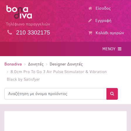
Είσοδος
Εγγραφή
Τηλέφωνο παραγγελιών
210 3302175
Καλάθι αγορών
ΜΕΝΟΥ
Bonadiva
Δονητές
Designer Δονητές
8.0cm Pro To Go 3 Air Pulse Stimulator & Vibration
Black by Satisfyer
Αναζήτηση
Αναζήτησ