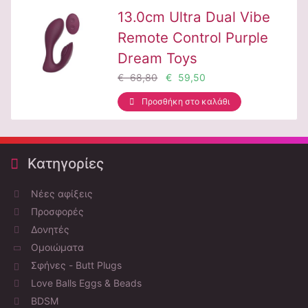
13.0cm Ultra Dual Vibe
Remote Control Purple
Dream Toys
€ 68,80
€ 59,50
Προσθήκη στο καλάθι
Κατηγορίες
Νέες αφίξεις
Προσφορές
Δονητές
Ομοιώματα
Σφήνες - Butt Plugs
Love Balls Eggs & Beads
BDSM