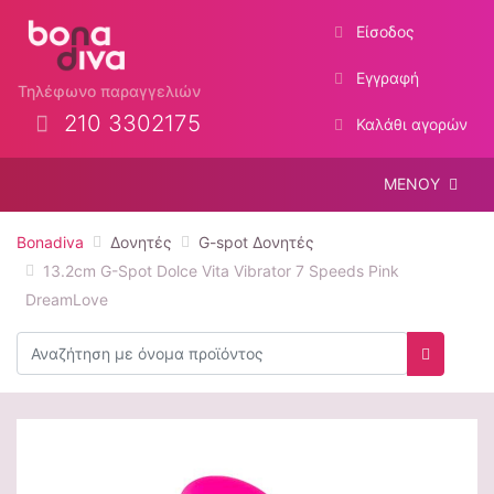
Είσοδος
Εγγραφή
Τηλέφωνο παραγγελιών
210 3302175
Καλάθι αγορών
ΜΕΝΟΥ
Bonadiva
Δονητές
G-spot Δονητές
13.2cm G-Spot Dolce Vita Vibrator 7 Speeds Pink
DreamLove
Αναζήτηση
Αναζήτη