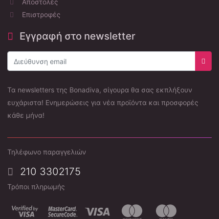
Αποστολές
Επιστροφές
Εγγραφή στο newsletter
Εγγρ
Τα newsletters της Bonadiva, σίγουρα θα σας εκπλήξουν
ευχάριστα! Ενημερώσεις για νέα προϊόντα και προσφορές
κάθε μήνα!
Τηλέφωνο παραγγελιών
210 3302175
Τρόποι πληρωμής