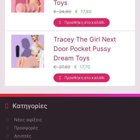
Toys
€ 24,80
€ 17,80
Προσθήκη στο καλάθι
Tracey The Girl Next
Door Pocket Pussy
Dream Toys
€ 27,80
€ 17,70
Προσθήκη στο καλάθι
Κατηγορίες
Νέες αφίξεις
Προσφορές
Δονητές