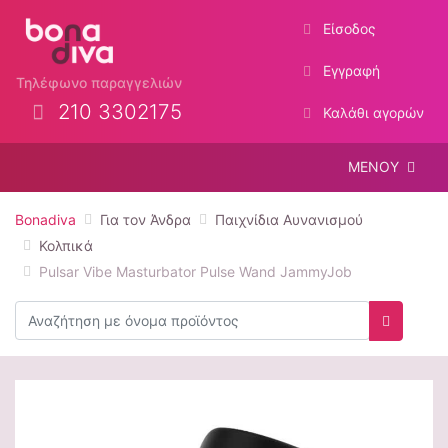
Είσοδος
Εγγραφή
Τηλέφωνο παραγγελιών
210 3302175
Καλάθι αγορών
ΜΕΝΟΥ
Bonadiva
Για τον Άνδρα
Παιχνίδια Αυνανισμού
Κολπικά
Pulsar Vibe Masturbator Pulse Wand JammyJob
Αναζήτηση
Αναζήτη