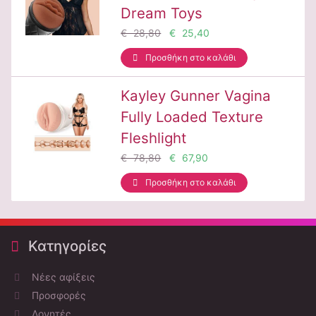
Dream Toys
€ 28,80
€ 25,40
Προσθήκη στο καλάθι
Kayley Gunner Vagina
Fully Loaded Texture
Fleshlight
€ 78,80
€ 67,90
Προσθήκη στο καλάθι
Κατηγορίες
Νέες αφίξεις
Προσφορές
Δονητές