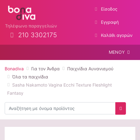
Είσοδος
Εγγραφή
Τηλέφωνο παραγγελιών
210 3302175
Καλάθι αγορών
ΜΕΝΟΥ
Bonadiva
Για τον Άνδρα
Παιχνίδια Αυνανισμού
Όλα τα παιχνίδια
Sasha Nakamoto Vagina Ecchi Texture Fleshlight
Fantasy
Αναζήτηση
Αναζήτη