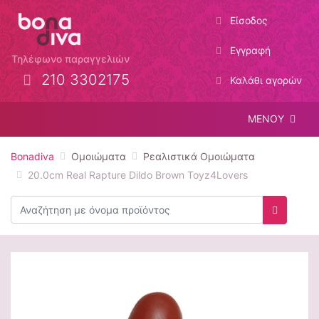
Είσοδος
Εγγραφή
Τηλέφωνο παραγγελιών
210 3302175
Καλάθι αγορών
ΜΕΝΟΥ
Bonadiva
Ομοιώματα
Ρεαλιστικά Ομοιώματα
20.0cm Real Rapture Dildo Brown Toyz4Lovers
Αναζήτηση
Αναζήτη