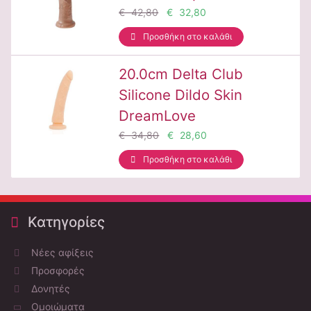
€ 42,80
€ 32,80
Προσθήκη στο καλάθι
20.0cm Delta Club
Silicone Dildo Skin
DreamLove
€ 34,80
€ 28,60
Προσθήκη στο καλάθι
Κατηγορίες
Νέες αφίξεις
Προσφορές
Δονητές
Ομοιώματα