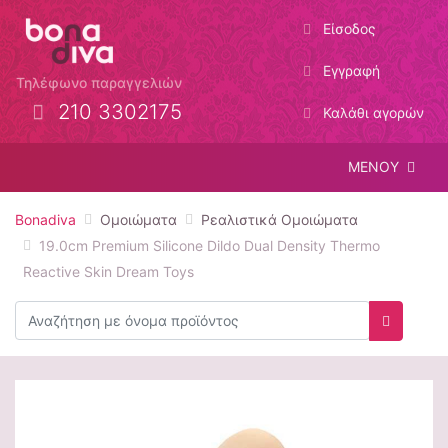
Είσοδος
Εγγραφή
Τηλέφωνο παραγγελιών
210 3302175
Καλάθι αγορών
ΜΕΝΟΥ
Bonadiva
Ομοιώματα
Ρεαλιστικά Ομοιώματα
19.0cm Premium Silicone Dildo Dual Density Thermo
Reactive Skin Dream Toys
Αναζήτηση
Αναζήτη