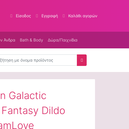
Είσοδος
Εγγραφή
Καλάθι αγορών
ον Άνδρα
Bath & Body
Δώρα/Παιχνίδια
τηση
Αναζήτηση
n Galactic
Fantasy Dildo
eamLove