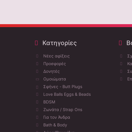
Κατηγορίες
Bo
Νέες αφίξεις
Σχ
Προσφορές
Κα
Δονητές
Συ
Ομοιώματα
Επ
Σφήνες - Butt Plugs
Love Balls Eggs & Beads
BDSM
Ζωνάτα / Strap Ons
Για τον Άνδρα
Bath & Body