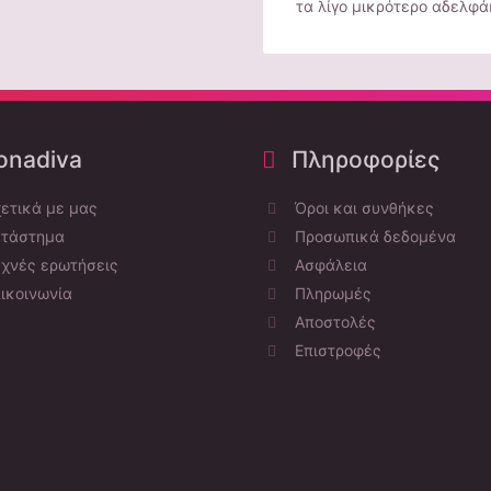
τα λίγο μικρότερο αδελφάκι
nadiva
Πληροφορίες
ετικά με μας
Όροι και συνθήκες
τάστημα
Προσωπικά δεδομένα
χνές ερωτήσεις
Ασφάλεια
ικοινωνία
Πληρωμές
Αποστολές
Επιστροφές