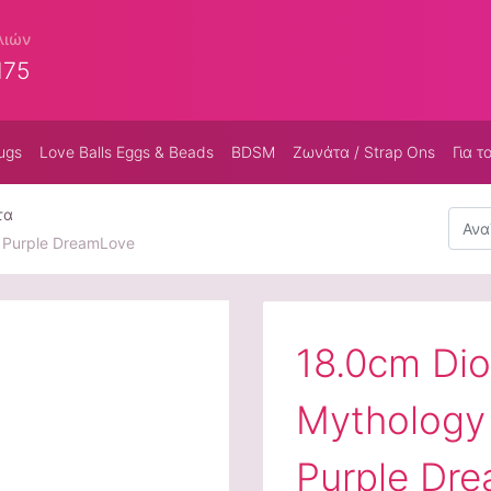
λιών
175
ugs
Love Balls Eggs & Beads
BDSM
Ζωνάτα / Strap Ons
Για τ
τα
Αναζή
o Purple DreamLove
18.0cm Dio
Mythology 
Purple Dr