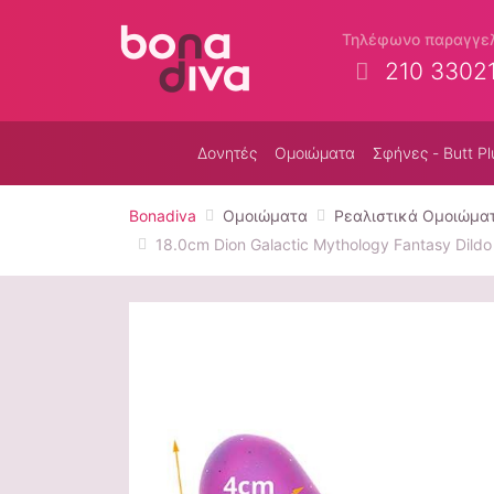
Τηλέφωνο παραγγε
210 3302
Δονητές
Ομοιώματα
Σφήνες - Butt Pl
Bonadiva
Ομοιώματα
Ρεαλιστικά Ομοιώμα
18.0cm Dion Galactic Mythology Fantasy Dild