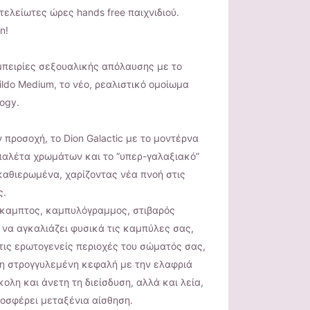
τελείωτες ώρες hands free παιχνιδιού.
n!
μπειρίες σεξουαλικής απόλαυσης με το
Dildo Medium, το νέο, ρεαλιστικό ομοίωμα
ogy.
 προσοχή, το Dion Galactic με το μοντέρνα
παλέτα χρωμάτων και το “υπερ-γαλαξιακό”
 καθιερωμένα, χαρίζοντας νέα πνοή στις
ς.
εύκαμπτος, καμπυλόγραμμος, στιβαρός
να αγκαλιάζει φυσικά τις καμπύλες σας,
τις ερωτογενείς περιοχές του σώματός σας,
 η στρογγυλεμένη κεφαλή με την ελαφριά
κολη και άνετη τη διείσδυση, αλλά και λεία,
ροσφέρει μεταξένια αίσθηση.