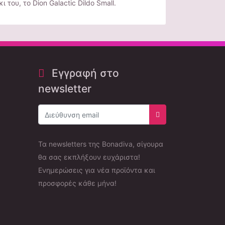
 του, το Dion Galactic Dildo Small.
Εγγραφή στο
newsletter
Εγγραφή στο newsle
Τα newsletters της Bonadiva, σίγουρα
θα σας εκπλήξουν ευχάριστα!
Ενημερώσεις για νέα προϊόντα και
προσφορές κάθε μήνα!