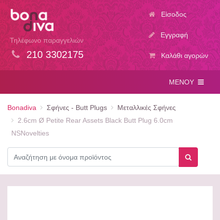
Είσοδος
Εγγραφή
Τηλέφωνο παραγγελιών
210 3302175
Καλάθι αγορών
ΜΕΝΟΥ
Bonadiva
Σφήνες - Butt Plugs
Μεταλλικές Σφήνες
2.6cm Ø Petite Rear Assets Black Butt Plug 6.0cm
NSNovelties
Αναζήτηση
Αναζήτησ