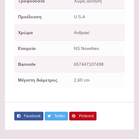
Τροφοδοσία
Χωρίς Δόνηση
Προέλευση
U.S.A
Χρώμα
Ανθρακί
Εταιρεία
NS Novelties
Barcode
657447107498
Μέγιστη διάμετρος
2,60 cm
Facebook
Twitter
Pinterest