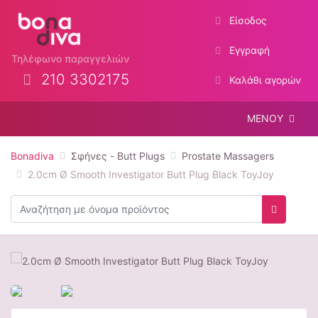
Είσοδος
Εγγραφή
Τηλέφωνο παραγγελιών
210 3302175
Καλάθι αγορών
ΜΕΝΟΥ
Bonadiva
Σφήνες - Butt Plugs
Prostate Massagers
2.0cm Ø Smooth Investigator Butt Plug Black ToyJoy
Αναζήτηση
Αναζήτη