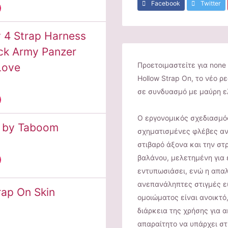
Facebook
Twitter
 4 Strap Harness
ock Army Panzer
Προετοιμαστείτε για none 
Love
Hollow Strap On, το νέο 
σε συνδυασμό με μαύρη ελ
Ο εργονομικός σχεδιασμός
s by Taboom
σχηματισμένες φλέβες ανά
στιβαρό άξονα και την σ
βαλάνου, μελετημένη για 
εντυπωσιάσει, ενώ η απα
ανεπανάληπτες στιγμές ε
rap On Skin
ομοιώματος είναι ανοικτό,
διάρκεια της χρήσης για 
απαραίτητο να υπάρχει στ