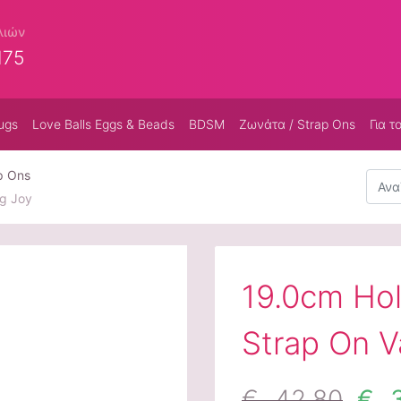
λιών
175
ugs
Love Balls Eggs & Beads
BDSM
Ζωνάτα / Strap Ons
Για τ
p Ons
Αναζή
ng Joy
19.0cm Hol
Strap On V
€ 42,80
€ 3