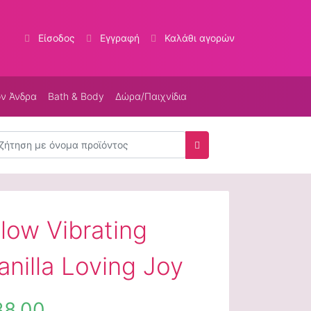
Είσοδος
Εγγραφή
Καλάθι αγορών
ον Άνδρα
Bath & Body
Δώρα/Παιχνίδια
τηση
Αναζήτηση
low Vibrating
anilla Loving Joy
8,00