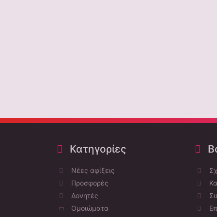
Κατηγορίες
Bo
Νέες αφίξεις
Σχ
Προσφορές
Κα
Δονητές
Συ
Ομοιώματα
Επ