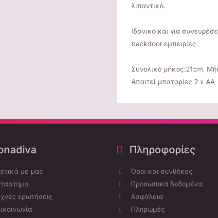
λιπαντικό.
Ιδανικό και για συνευρέσε
backdoor εμπειρίες.
Συνολικό μήκος:21cm. Μή
Απαιτεί μπαταρίες 2 x AA
nadiva
Πληροφορίες
ετικά με μας
Όροι και συνθήκες
τάστημα
Προσωπικά δεδομένα
χνές ερωτήσεις
Ασφάλεια
ικοινωνία
Πληρωμές