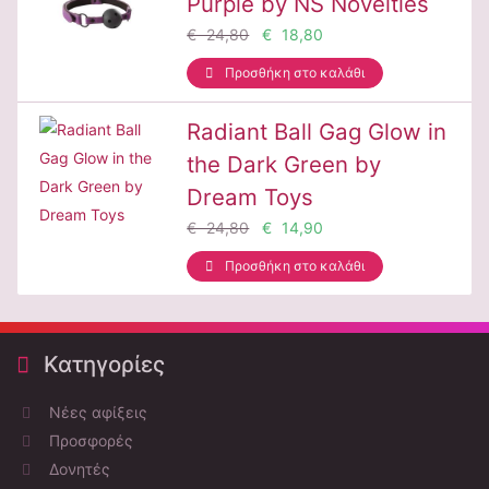
Purple by NS Novelties
€ 24,80
€ 18,80
Προσθήκη στο καλάθι
Radiant Ball Gag Glow in
the Dark Green by
Dream Toys
€ 24,80
€ 14,90
Προσθήκη στο καλάθι
Κατηγορίες
Νέες αφίξεις
Προσφορές
Δονητές