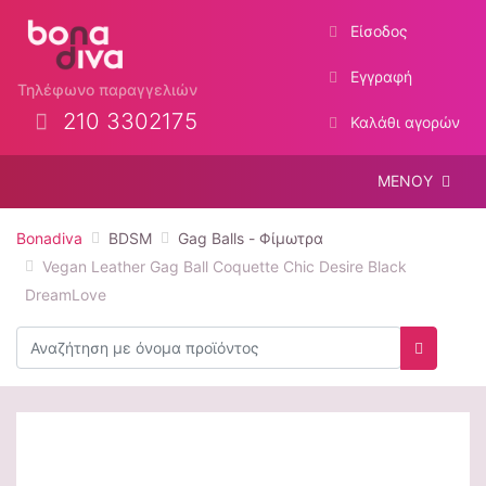
Είσοδος
Εγγραφή
Τηλέφωνο παραγγελιών
210 3302175
Καλάθι αγορών
ΜΕΝΟΥ
Bonadiva
BDSM
Gag Balls - Φίμωτρα
Vegan Leather Gag Ball Coquette Chic Desire Black
DreamLove
Αναζήτηση
Αναζήτη