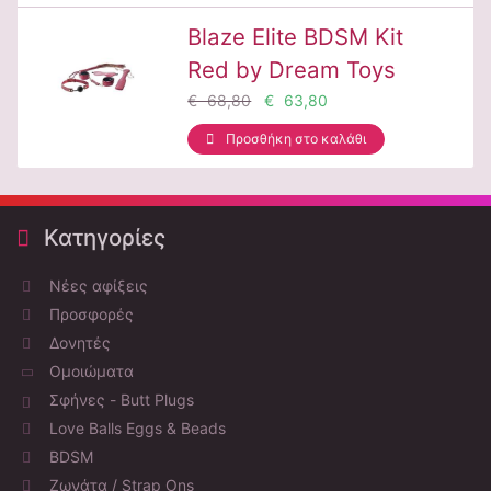
Blaze Elite BDSM Kit
Red by Dream Toys
€ 68,80
€ 63,80
Προσθήκη στο καλάθι
Κατηγορίες
Νέες αφίξεις
Προσφορές
Δονητές
Ομοιώματα
Σφήνες - Butt Plugs
Love Balls Eggs & Beads
BDSM
Ζωνάτα / Strap Ons