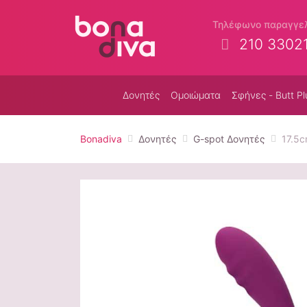
Τηλέφωνο παραγγε
210 3302
Δονητές
Ομοιώματα
Σφήνες - Butt Pl
Bonadiva
Δονητές
G-spot Δονητές
17.5c