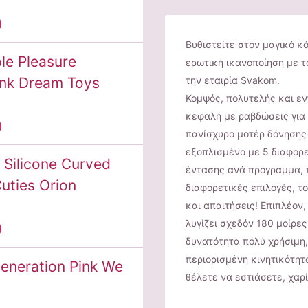
Βυθιστείτε στον μαγικό κ
ple Pleasure
ερωτική ικανοποίηση με το
ink Dream Toys
την εταιρία Svakom.
Κομψός, πολυτελής και εν
κεφαλή με ραβδώσεις για
πανίσχυρο μοτέρ δόνησης 
εξοπλισμένο με 5 διαφορ
 Silicone Curved
έντασης ανά πρόγραμμα, 
uties Orion
διαφορετικές επιλογές, το
και απαιτήσεις! Επιπλέον,
λυγίζει σχεδόν 180 μοίρες
δυνατότητα πολύ χρήσιμη,
περιορισμένη κινητικότητα
eneration Pink We
θέλετε να εστιάσετε, χα