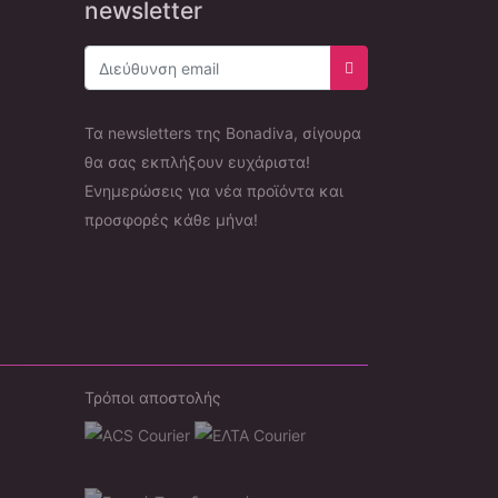
newsletter
Εγγραφή στο newsle
Τα newsletters της Bonadiva, σίγουρα
θα σας εκπλήξουν ευχάριστα!
Ενημερώσεις για νέα προϊόντα και
προσφορές κάθε μήνα!
Τρόποι αποστολής