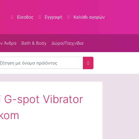
Είσοδος
Εγγραφή
Καλάθι αγορών
ον Άνδρα
Bath & Body
Δώρα/Παιχνίδια
τηση
Αναζήτηση
i G-spot Vibrator
akom