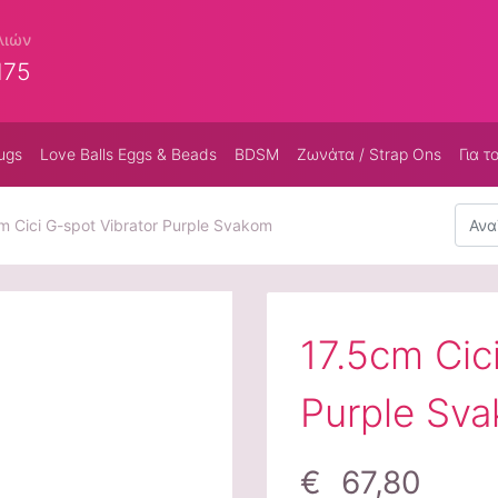
λιών
175
ugs
Love Balls Eggs & Beads
BDSM
Ζωνάτα / Strap Ons
Για τ
Αναζή
m Cici G-spot Vibrator Purple Svakom
17.5cm Cic
Purple Sv
€ 67,80