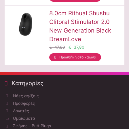
8.0cm Rithual Shushu
Clitoral Stimulator 2.0
New Generation Black
DreamLove
€ 47,80
€ 37,80
Προσθήκη στο καλάθι
Κατηγορίες
Νέες αφίξεις
Προσφορές
Δονητές
Ομοιώματα
Σφήνες - Butt Plugs