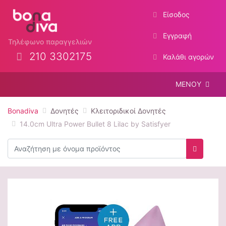
Είσοδος
Εγγραφή
Τηλέφωνο παραγγελιών
210 3302175
Καλάθι αγορών
ΜΕΝΟΥ
Bonadiva
Δονητές
Κλειτοριδικοί Δονητές
14.0cm Ultra Power Bullet 8 Lilac by Satisfyer
Αναζήτηση
Αναζήτη