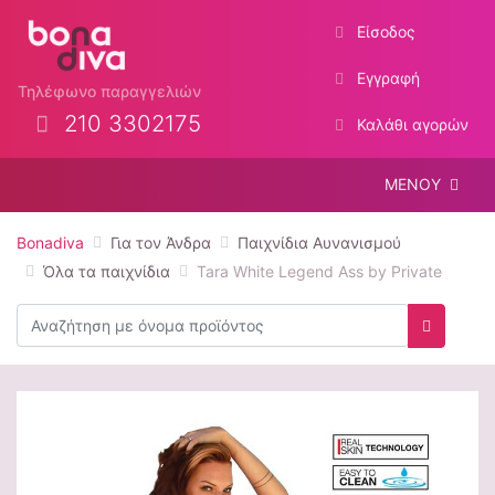
Είσοδος
Εγγραφή
Τηλέφωνο παραγγελιών
210 3302175
Καλάθι αγορών
ΜΕΝΟΥ
Bonadiva
Για τον Άνδρα
Παιχνίδια Αυνανισμού
Όλα τα παιχνίδια
Tara White Legend Ass by Private
Αναζήτηση
Αναζήτη