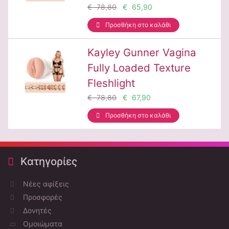
€ 78,80
€ 65,90
Προσθήκη στο καλάθι
Kayley Gunner Vagina
Fully Loaded Texture
Fleshlight
€ 78,80
€ 67,90
Προσθήκη στο καλάθι
Κατηγορίες
Νέες αφίξεις
Προσφορές
Δονητές
Ομοιώματα