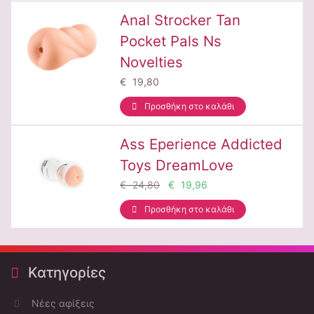
Anal Strocker Tan
Pocket Pals Ns
Novelties
€ 19,80
Προσθήκη στο καλάθι
Ass Eperience Addicted
Toys DreamLove
€ 24,80
€ 19,96
Προσθήκη στο καλάθι
Κατηγορίες
Νέες αφίξεις