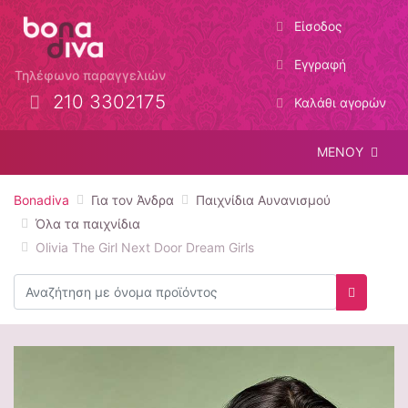
Είσοδος
Εγγραφή
Τηλέφωνο παραγγελιών
210 3302175
Καλάθι αγορών
ΜΕΝΟΥ
Bonadiva
Για τον Άνδρα
Παιχνίδια Αυνανισμού
Όλα τα παιχνίδια
Olivia The Girl Next Door Dream Girls
Αναζήτηση
Αναζήτη