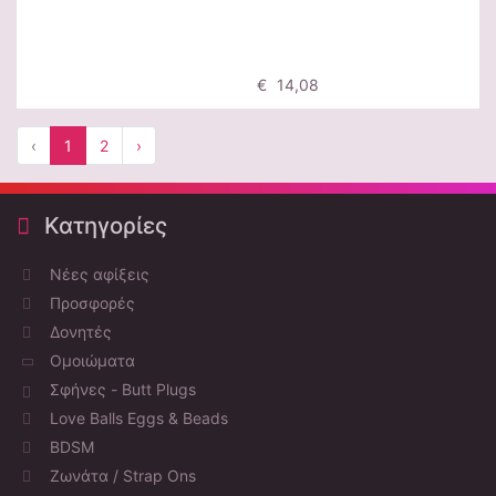
Προσθήκη
€ 14,08
‹
1
2
›
Κατηγορίες
Νέες αφίξεις
Προσφορές
Δονητές
Ομοιώματα
Σφήνες - Butt Plugs
Love Balls Eggs & Beads
BDSM
Ζωνάτα / Strap Ons