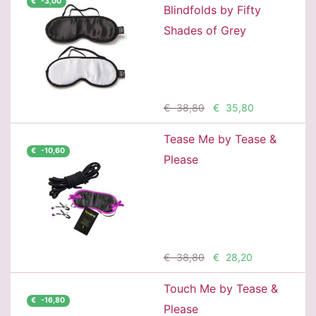
€ -3,00
Blindfolds by Fifty
Shades of Grey
Προσθήκη
€ 38,80
€ 35,80
Tease Me by Tease &
€ -10,60
Please
Προσθήκη
€ 38,80
€ 28,20
Touch Me by Tease &
€ -16,80
Please