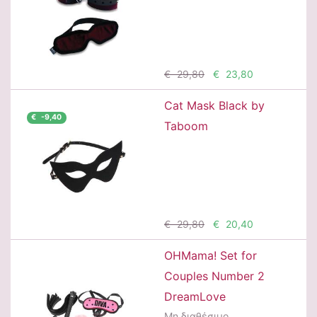
Προσθήκη
€ 29,80
€ 23,80
Cat Mask Black by
€ -9,40
Taboom
Προσθήκη
€ 29,80
€ 20,40
OHMama! Set for
Couples Number 2
DreamLove
Μη διαθέσιμο