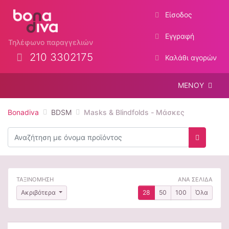
Είσοδος
Εγγραφή
Τηλέφωνο παραγγελιών
210 3302175
Καλάθι αγορών
ΜΕΝΟΥ
Bonadiva
BDSM
Masks & Blindfolds - Μάσκες
Αναζήτηση
Αναζήτη
ΤΑΞΙΝΟΜΗΣΗ
ΑΝΑ ΣΕΛΙΔΑ
Ακριβότερα
28
50
100
Όλα