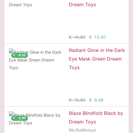
Dream Toys
Προσθήκη
€ 15,80
€ 13,40
Radiant Glow in the Dark
€ -9,32
Eye Mask Green Dream
Toys
Προσθήκη
€ 15,80
€ 6,48
Blaze Blindfold Black by
€ -2,00
Dream Toys
Μη διαθέσιμο