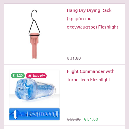
Hang Dry Drying Rack
(κρεμάστρα
στεγνώματος) Fleshlight
Προσθήκη
€ 31,80
Flight Commander with
€ -8,20
Δωρεάν
Turbo Tech Fleshlight
Προσθήκη
€ 59,80
€ 51,60