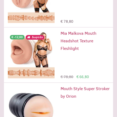
Μη διαθέσιμο
€ 78,80
Mia Malkova Mouth
€ -12,00
Δωρεάν
Headshot Texture
Fleshlight
Προσθήκη
€ 78,80
€ 66,80
Mouth Style Super Stroker
by Orion