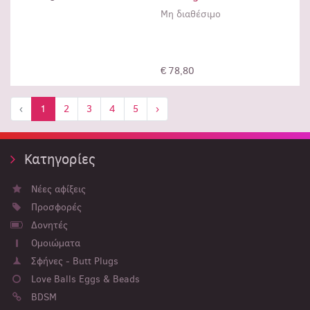
Μη διαθέσιμο
Μη διαθέσιμο
€ 78,80
‹
1
2
3
4
5
›
Κατηγορίες
Νέες αφίξεις
Προσφορές
Δονητές
Ομοιώματα
Σφήνες - Butt Plugs
Love Balls Eggs & Beads
BDSM