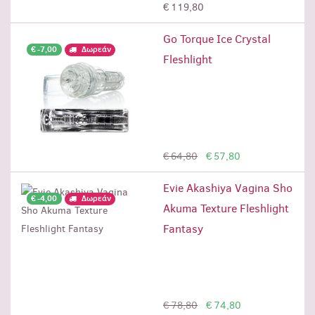
€ 119,80
Go Torque Ice Crystal
€ -7,00
Δωρεάν
Fleshlight
Προσθήκη
€ 64,80
€ 57,80
Evie Akashiya Vagina Sho
€ -4,00
Δωρεάν
Akuma Texture Fleshlight
Fantasy
Προσθήκη
€ 78,80
€ 74,80