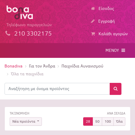
Είσοδος
Εγγραφή
Τηλέφωνο παραγγελιών
210 3302175
Καλάθι αγορών
ΜΕΝΟΥ
Bonadiva
Για τον Άνδρα
Παιχνίδια Αυνανισμού
Όλα τα παιχνίδια
Αναζήτηση
Αναζήτησ
ΤΑΞΙΝΟΜΗΣΗ
ΑΝΑ ΣΕΛΙΔΑ
Νέα προϊόντα
28
50
100
Όλα